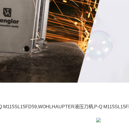
Q M115SL15FD59,WOHLHAUPTER液压刀柄,P-Q M115SL15