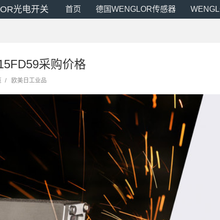
LOR光电开关
首页
德国WENGLOR传感器
WENG
SL15FD59采购价格
览
/
欧美日工业品