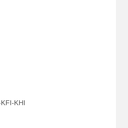
9，
KFI-KHI